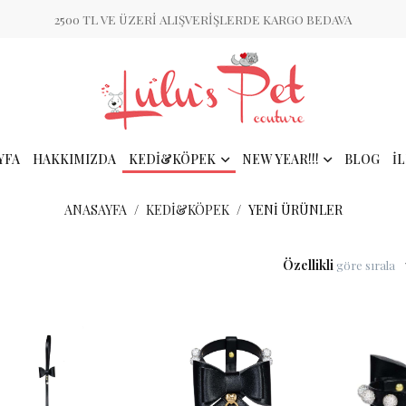
2500 TL VE ÜZERİ ALIŞVERİŞLERDE KARGO BEDAVA
YFA
HAKKIMIZDA
KEDİ&KÖPEK
NEW YEAR!!!
BLOG
İ
ANASAYFA
KEDİ&KÖPEK
YENI ÜRÜNLER
Özellikli
göre sırala