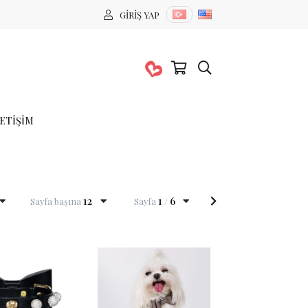
GIRIŞ YAP
LETIŞIM
12
1
6
Sayfa başına
Sayfa
/