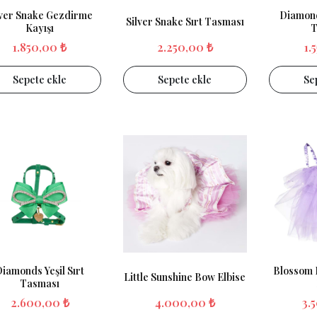
lver Snake Gezdirme
Diamond
Silver Snake Sırt Tasması
Kayışı
T
1.850,00 ₺
2.250,00 ₺
1.
Sepete ekle
Sepete ekle
Se
iamonds Yeşil Sırt
Blossom 
Little Sunshine Bow Elbise
Tasması
2.600,00 ₺
4.000,00 ₺
3.