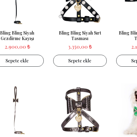
Bling Bling Siyah
Bling Bling Siyah Sırt
Bling Bl
Gezdirme Kayışı
Tasması
T
2.900,00 ₺
3.350,00 ₺
2.
Sepete ekle
Sepete ekle
Se