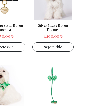
ing Siyah Boyun
Silver Snake Boyun
asması
Tasması
150,00 ₺
1.400,00 ₺
pete ekle
Sepete ekle