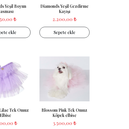
s Yeşil Boyun
Diamonds Yeşil Gezdirme
asması
Kayışı
550,00 ₺
2.200,00 ₺
pete ekle
Sepete ekle
Lilac Tek Omuz
Blossom Pink Tek Omuz
Elbise
Köpek elbise
500,00 ₺
3.500,00 ₺