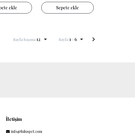
pete ekle
Sepete ekle
12
1
6
Sayfa başına
Sayfa
/
İletişim
info@luluspet.com