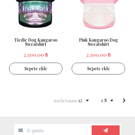
Tiedie Dog Kangaroo
Pink Kangaroo Dog
Sweatshirt
Sweatshirt
2.500,00 ₺
2.500,00 ₺
Sepete ekle
Sepete ekle
12
1
8
Sayfa başına
/