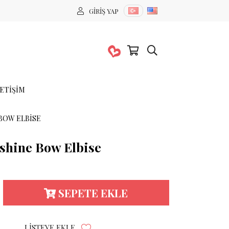
GIRIŞ YAP
LETIŞIM
BOW ELBISE
nshine Bow Elbise
SEPETE EKLE
LISTEYE EKLE