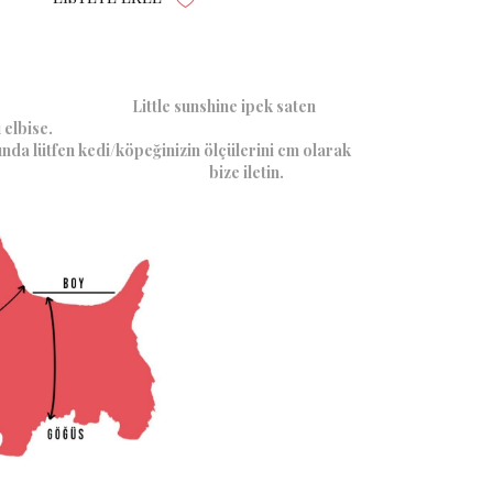
sunshine ipek saten
tül detaylı elbise.
ında lütfen kedi/köpeğinizin ölçülerini cm olarak
bize iletin.