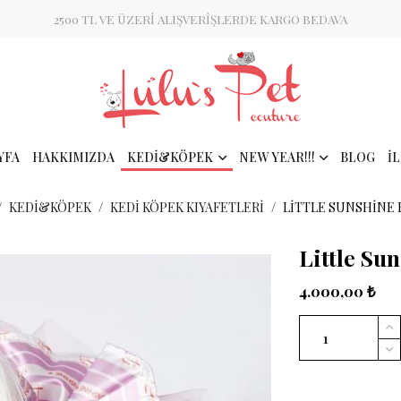
2500 TL VE ÜZERİ ALIŞVERİŞLERDE KARGO BEDAVA
YFA
HAKKIMIZDA
KEDİ&KÖPEK
NEW YEAR!!!
BLOG
İ
KEDİ&KÖPEK
KEDI KÖPEK KIYAFETLERI
LITTLE SUNSHINE 
Little Su
4.000,00 ₺