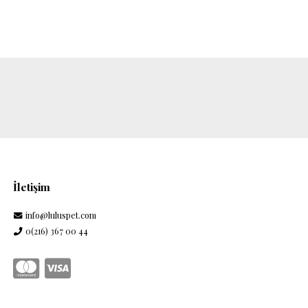
İletişim
info@luluspet.com
0(216) 367 00 44