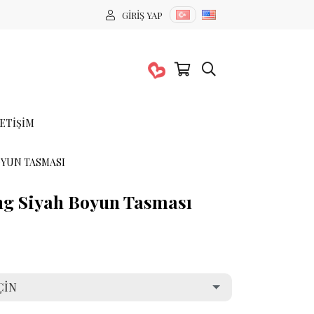
GIRIŞ YAP
LETIŞIM
OYUN TASMASI
ng Siyah Boyun Tasması
ÇIN