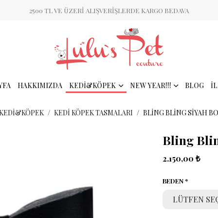
2500 TL VE ÜZERİ ALIŞVERİŞLERDE KARGO BEDAVA
YFA
HAKKIMIZDA
KEDİ&KÖPEK
NEW YEAR!!!
BLOG
İ
KEDİ&KÖPEK
KEDI KÖPEK TASMALARI
BLING BLING SIYAH B
Bling Bli
2.150,00 ₺
BEDEN
LÜTFEN SE