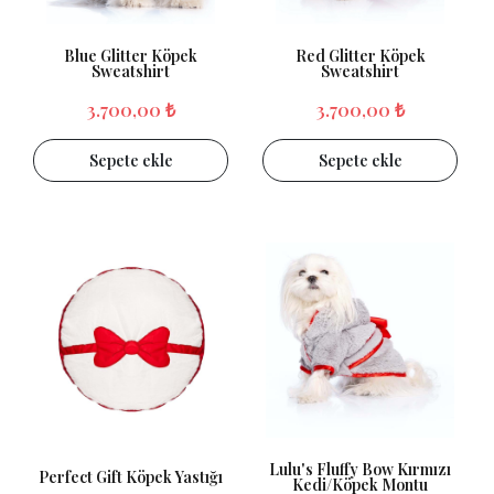
Blue Glitter Köpek
Red Glitter Köpek
Sweatshirt
Sweatshirt
3.700,00 ₺
3.700,00 ₺
Sepete ekle
Sepete ekle
Lulu's Fluffy Bow Kırmızı
Perfect Gift Köpek Yastığı
Kedi/Köpek Montu