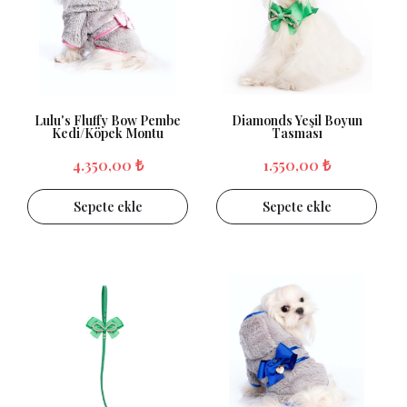
Lulu's Fluffy Bow Pembe
Diamonds Yeşil Boyun
Kedi/Köpek Montu
Tasması
4.350,00 ₺
1.550,00 ₺
Sepete ekle
Sepete ekle