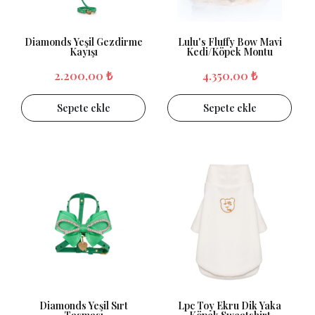
Diamonds Yeşil Gezdirme
Lulu's Fluffy Bow Mavi
Kayışı
Kedi/Köpek Montu
2.200,00 ₺
4.350,00 ₺
Sepete ekle
Sepete ekle
Diamonds Yeşil Sırt
Lpc Toy Ekru Dik Yaka