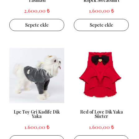
Tasması
Köpek Sweatshirt
2.600,00 ₺
1.600,00 ₺
Sepete ekle
Sepete ekle
Lpc Toy Gri Kadife Dik
Red of Love Dik Yaka
Yaka
Süeter
1.600,00 ₺
1.600,00 ₺