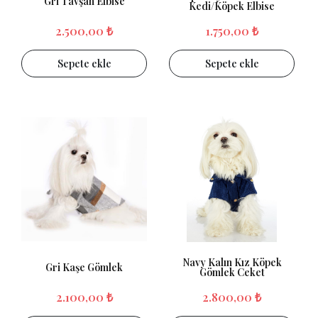
Gri Tavşan Elbise
Kedi/Köpek Elbise
2.500,00 ₺
1.750,00 ₺
Sepete ekle
Sepete ekle
Navy Kalın Kız Köpek
Gri Kaşe Gömlek
Gömlek Ceket
2.100,00 ₺
2.800,00 ₺