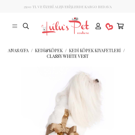
2500 TL VE ÜZERİ ALIŞVERİŞLERDE KARGO BEDAVA
ANASAYFA
KEDİ&KÖPEK
KEDI KÖPEK KIYAFETLERI
CLASSY WHITE VEST