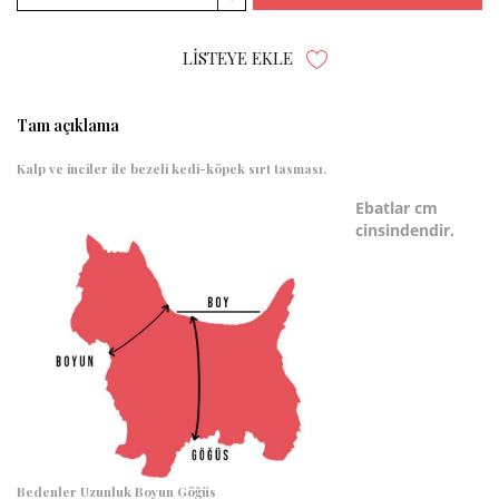
LISTEYE EKLE
Tam açıklama
Kalp ve inciler ile bezeli kedi-köpek sırt tasması.
Ebatlar cm
cinsindendir.
Bedenler
Uzunluk
Boyun
Göğüs