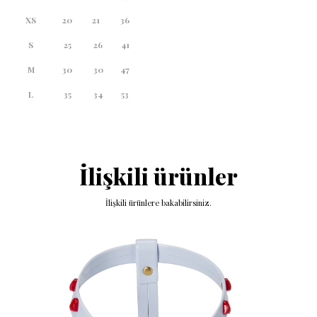
XS
20
21
36
S
25
26
41
M
30
30
47
L
35
34
53
İlişkili ürünler
İlişkili ürünlere bakabilirsiniz.