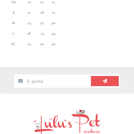
XS
19
23
32
S
21
28
36
M
24
30
40
L
28
34
44
XL
34
40
49