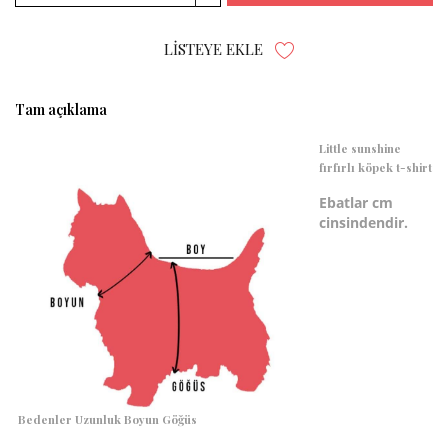
LISTEYE EKLE
Tam açıklama
Little sunshine
fırfırlı köpek t-shirt
Ebatlar cm
cinsindendir.
Bedenler
Uzunluk
Boyun
Göğüs