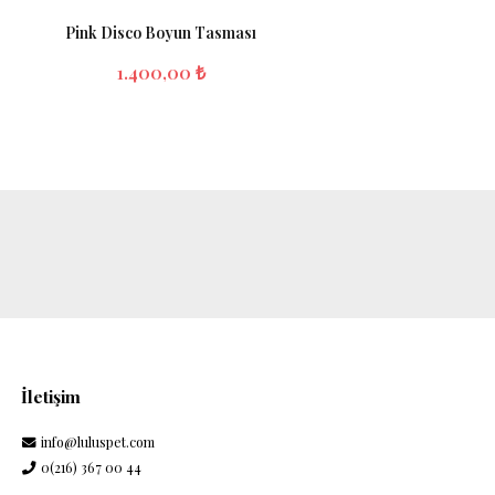
Pink Disco Boyun Tasması
Kalp 
1.400,00 ₺
İletişim
info@luluspet.com
0(216) 367 00 44