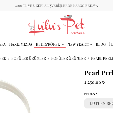
2500 TL VE ÜZERİ ALIŞVERİŞLERDE KARGO BEDAVA
YFA
HAKKIMIZDA
KEDİ&KÖPEK
NEW YEAR!!!
BLOG
İ
PEK
POPÜLER ÜRÜNLER
POPÜLER ÜRÜNLER
PEARL PERLE
Pearl Per
2.250,00 ₺
BEDEN
LÜTFEN SE