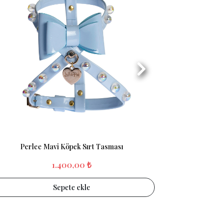
Perlee Mavi Köpek Sırt Tasması
Perlee
1.400,00 ₺
Sepete ekle