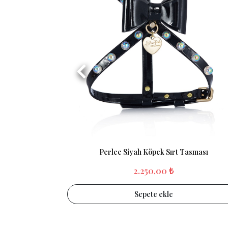
Perlee Siyah Köpek Sırt Tasması
2.250,00 ₺
Sepete ekle