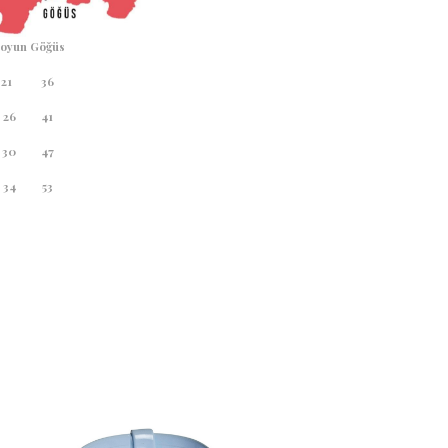
oyun
Göğüs
21
36
26
41
30
47
34
53