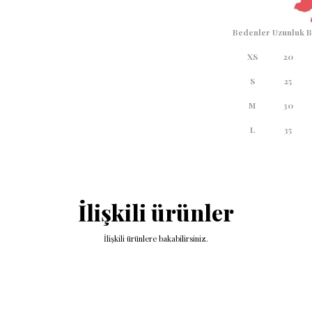
Bedenler
Uzunluk
B
XS
20
S
25
M
30
L
35
İlişkili ürünler
İlişkili ürünlere bakabilirsiniz.