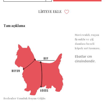
LISTEYE EKLE
Tam açıklama
Mavi renkli, rugan
fiyonklu ve çiğ
damlası bezeli
köpek sırt tasması.
Ebatlar cm
cinsindendir.
Bedenler
Uzunluk
Boyun
Göğüs