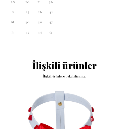
XS
20
21
36
S
25
26
41
M
30
30
47
L
35
34
53
İlişkili ürünler
İlişkili ürünlere bakabilirsiniz.