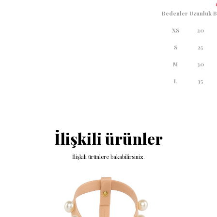
Bedenler
Uzunluk
B
XS
20
S
25
M
30
L
35
İlişkili ürünler
İlişkili ürünlere bakabilirsiniz.