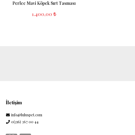
Perlee Mavi Köpek Sırt Tasması
Per
1.400,00 ₺
İletişim
info@luluspet.com
0(216) 367 00 44