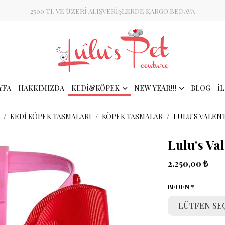
2500 TL VE ÜZERİ ALIŞVERİŞLERDE KARGO BEDAVA
YFA
HAKKIMIZDA
KEDİ&KÖPEK
NEW YEAR!!!
BLOG
İ
KEDI KÖPEK TASMALARI
KÖPEK TASMALAR
LULU'S VALEN
Lulu's Va
2.250,00 ₺
BEDEN
LÜTFEN SE