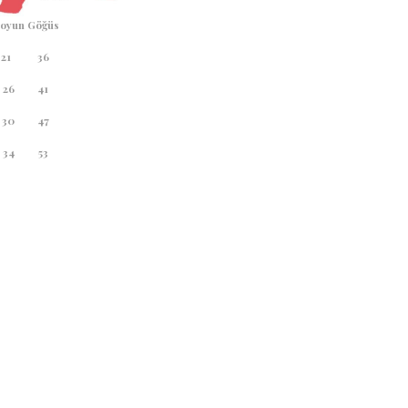
oyun
Göğüs
21
36
26
41
30
47
34
53