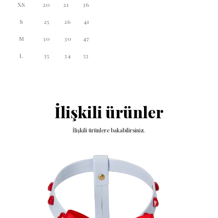
XS
20
21
36
S
25
26
41
M
30
30
47
L
35
34
53
İlişkili ürünler
İlişkili ürünlere bakabilirsiniz.