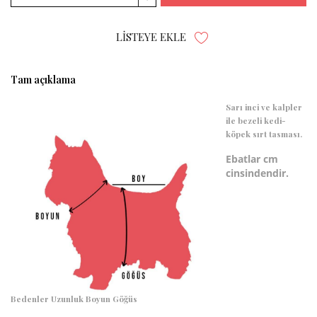
LISTEYE EKLE
Tam açıklama
Sarı inci ve kalpler
ile bezeli kedi-
köpek sırt tasması.
Ebatlar cm
cinsindendir.
Bedenler
Uzunluk
Boyun
Göğüs