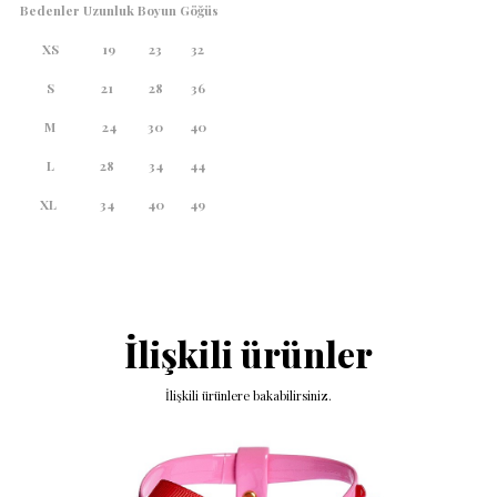
Bedenler
Uzunluk
Boyun
Göğüs
XS
19
23
32
S
21
28
36
M
24
30
40
L
28
34
44
XL
34
40
49
İlişkili ürünler
İlişkili ürünlere bakabilirsiniz.