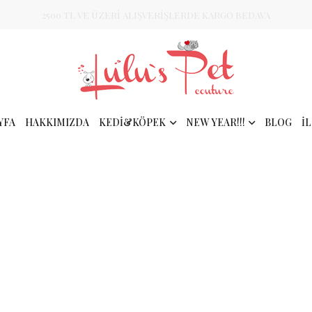
2500 TL VE ÜZERİ ALIŞVERİŞLERDE KARGO BEDAVA
YFA
HAKKIMIZDA
KEDİ&KÖPEK
NEW YEAR!!!
BLOG
İ