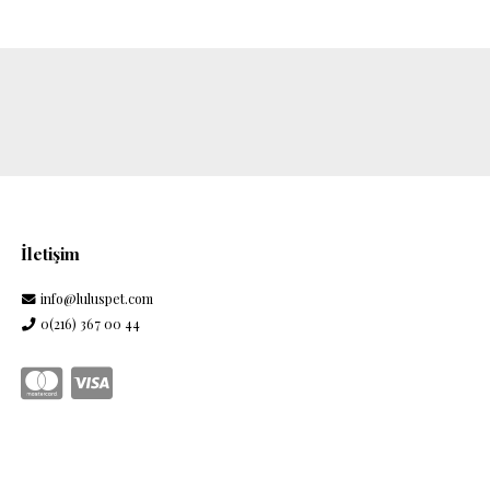
İletişim
info@luluspet.com
0(216) 367 00 44