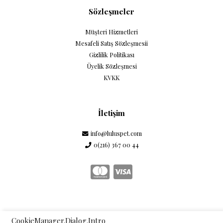
Sözleşmeler
Müşteri Hizmetleri
Mesafeli Satış Sözleşmesii
Gizlilik Politikası
Üyelik Sözleşmesi
KVKK
İletişim
info@luluspet.com
0(216) 367 00 44
CookieManager.Dialog.Intro
Telif © 2026 Lulu's Pet. Tüm hakları saklıdır.