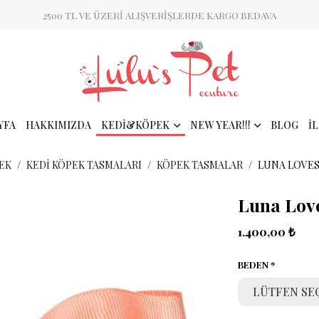
2500 TL VE ÜZERİ ALIŞVERİŞLERDE KARGO BEDAVA
YFA
HAKKIMIZDA
KEDİ&KÖPEK
NEW YEAR!!!
BLOG
İ
EK
KEDI KÖPEK TASMALARI
KÖPEK TASMALAR
LUNA LOVES
Luna Lov
1.400,00 ₺
BEDEN
LÜTFEN SE