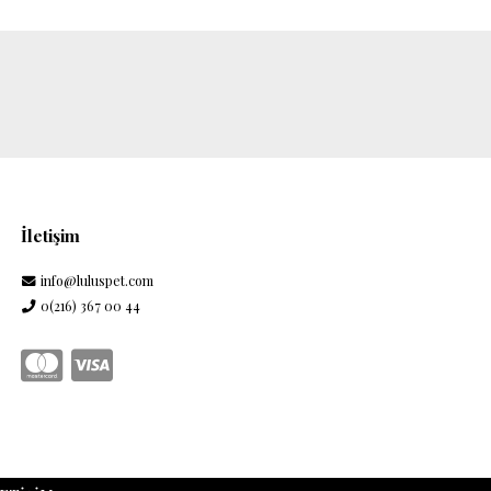
İletişim
info@luluspet.com
0(216) 367 00 44