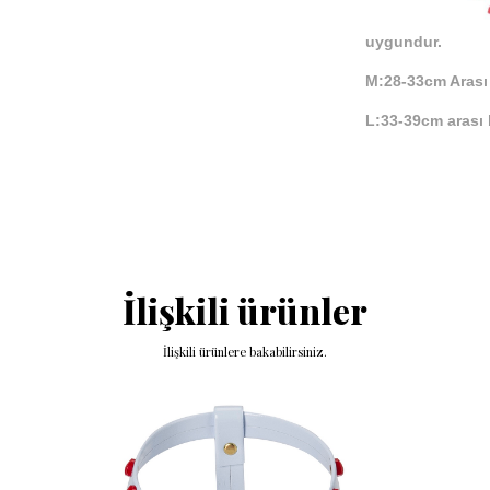
uygundur.
M:28-33cm Arası
L:
33-39cm arası
İlişkili ürünler
İlişkili ürünlere bakabilirsiniz.