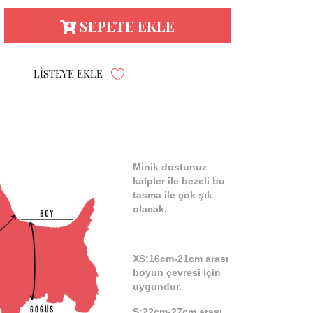
SEPETE EKLE
LISTEYE EKLE
Minik dostunuz
kalpler ile bezeli bu
tasma ile çok şık
olacak.
XS:16cm-21cm arası
boyun çevresi için
uygundur.
S:22cm-27cm arası