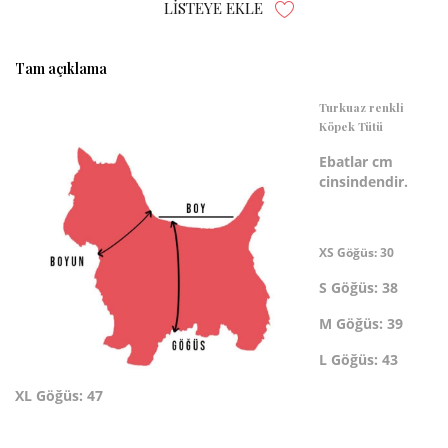
LISTEYE EKLE
Tam açıklama
Turkuaz renkli
Köpek Tütü
Ebatlar cm
cinsindendir.
XS Göğüs: 30
S Göğüs: 38
M Göğüs: 39
L Göğüs: 43
XL Göğüs: 47