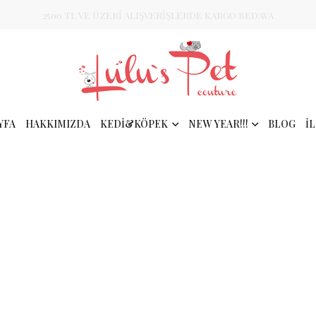
2500 TL VE ÜZERİ ALIŞVERİŞLERDE KARGO BEDAVA
YFA
HAKKIMIZDA
KEDİ&KÖPEK
NEW YEAR!!!
BLOG
İ