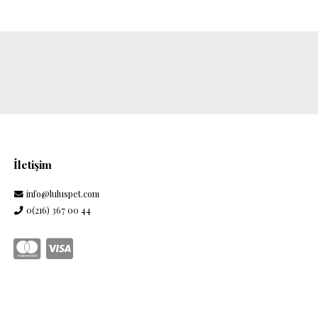
İletişim
info@luluspet.com
0(216) 367 00 44