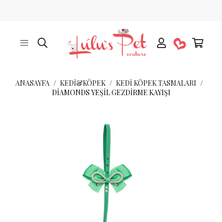
2500 TL VE ÜZERİ ALIŞVERİŞLERDE KARGO BEDAVA
ANASAYFA
KEDİ&KÖPEK
KEDI KÖPEK TASMALARI
DIAMONDS YEŞIL GEZDIRME KAYIŞI