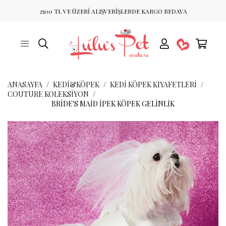
2500 TL VE ÜZERİ ALIŞVERİŞLERDE KARGO BEDAVA
ANASAYFA
KEDİ&KÖPEK
KEDI KÖPEK KIYAFETLERI
COUTURE KOLEKSIYON
BRIDE'S MAID İPEK KÖPEK GELINLIK