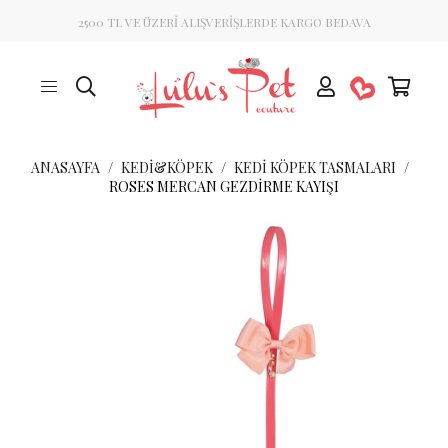
2500 TL VE ÜZERİ ALIŞVERİŞLERDE KARGO BEDAVA
ANASAYFA
KEDİ&KÖPEK
KEDI KÖPEK TASMALARI
ROSES MERCAN GEZDIRME KAYIŞI