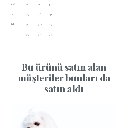
XS
20
21
36
S
25
26
41
M
30
30
47
L
35
34
53
Bu ürünü satın alan
müşteriler bunları da
satın aldı