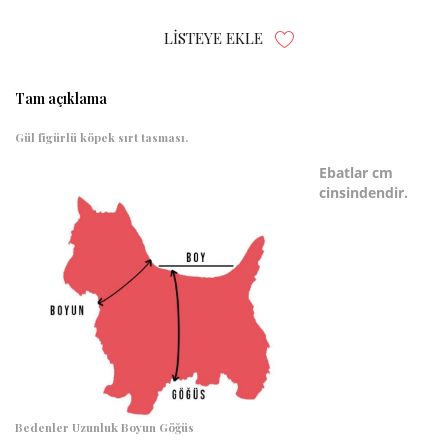
LISTEYE EKLE
Tam açıklama
Gül figürlü köpek sırt tasması.
Ebatlar cm
cinsindendir.
Bedenler
Uzunluk
Boyun
Göğüs