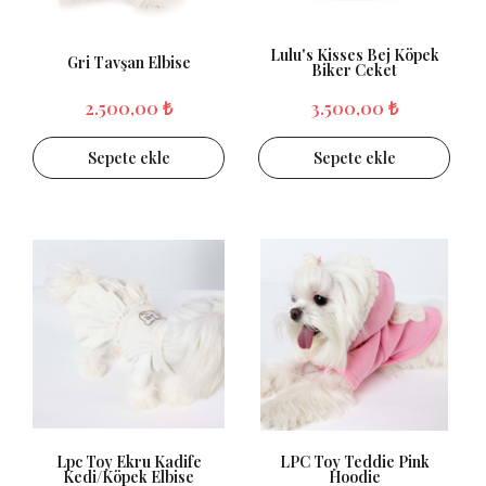
Lulu's Kisses Bej Köpek
Gri Tavşan Elbise
Biker Ceket
2.500,00 ₺
3.500,00 ₺
Sepete ekle
Sepete ekle
Lpc Toy Ekru Kadife
LPC Toy Teddie Pink
Kedi/Köpek Elbise
Hoodie